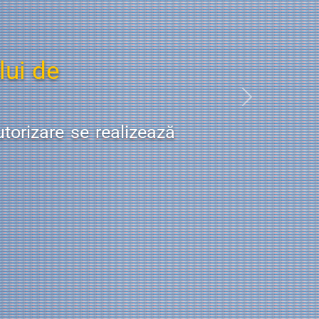
ui de
Next
torizare se realizează