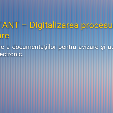
T – Digitalizarea procesul
are
 a documentațiilor pentru avizare și au
ectronic.