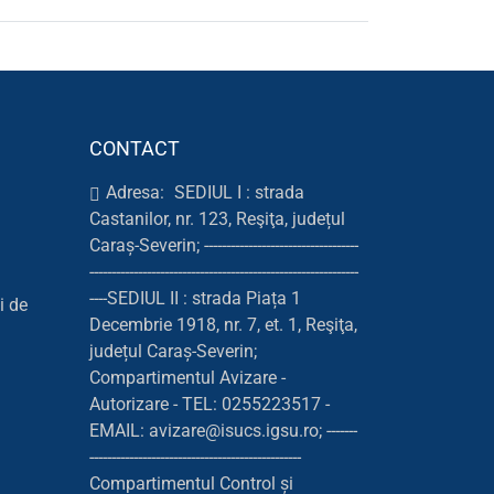
CONTACT
Adresa:
SEDIUL I : strada
Castanilor, nr. 123, Reşiţa, județul
Caraș-Severin; -----------------------------------
-------------------------------------------------------------
----SEDIUL II : strada Piața 1
i de
Decembrie 1918, nr. 7, et. 1, Reşiţa,
județul Caraș-Severin;
Compartimentul Avizare -
Autorizare - TEL: 0255223517 -
EMAIL: avizare@isucs.igsu.ro; -------
------------------------------------------------
Compartimentul Control și