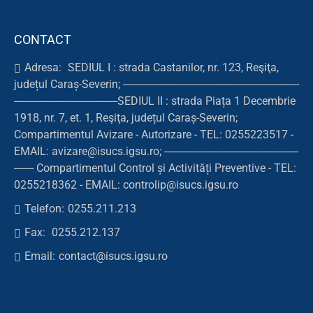
CONTACT
Adresa:
SEDIUL I : strada Castanilor, nr. 123, Reşiţa,
județul Caraș-Severin; ---------------------------------------------------------------
-------------------------------------SEDIUL II : strada Piața 1 Decembrie
1918, nr. 7, et. 1, Reşiţa, județul Caraș-Severin;
Compartimentul Avizare - Autorizare - TEL: 0255223517 -
EMAIL: avizare@isucs.igsu.ro; ------------------------------------------------
------- Compartimentul Control și Activități Preventive - TEL:
0255218362 - EMAIL: controlip@isucs.igsu.ro
Telefon:
0255.211.213
Fax:
0255.212.137
Email:
contact@isucs.igsu.ro