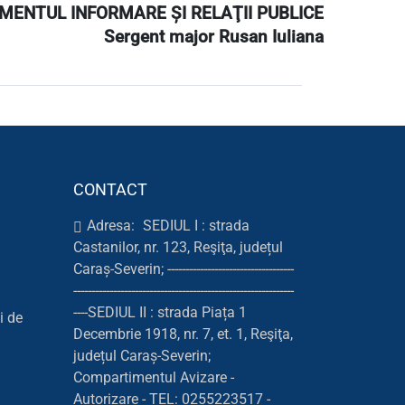
ENTUL INFORMARE ŞI RELAŢII PUBLICE
Sergent major Rusan Iuliana
CONTACT
Adresa:
SEDIUL I : strada
Castanilor, nr. 123, Reşiţa, județul
Caraș-Severin; -----------------------------------
-------------------------------------------------------------
----SEDIUL II : strada Piața 1
i de
Decembrie 1918, nr. 7, et. 1, Reşiţa,
județul Caraș-Severin;
Compartimentul Avizare -
Autorizare - TEL: 0255223517 -