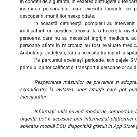
în condiții de siguranță, în vederea distrugerii ulterioa
instruirea personalului care executa lucrările cu 
descoperirii munițiilor neexplodate.
În această dimineață, pompierii au intervenit
implicat într-un accident feroviar la o trecere la nive
persoane, care nu au necesitat îngrijiri medicale, 
persoane aflate în microbuz au fost evaluate medical
Ambulanță Județean, fără a necesita transport la spita
Pe parcursul aceleiași perioade, echipajele S
primului ajutor calificat și transportul persoanelor cu di
Respectarea măsurilor de prevenire și adopta
semnificativ la evitarea unor situații care pot pun
înconjurător.
Informații utile privind modul de comportare î
urgență pot fi accesate prin intermediul platformei na
aplicația mobilă DSU, disponibilă gratuit în App Store 