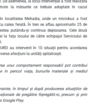
re. De asemenea, la locul intervenției a fost realizată
privire la măsurile ce trebuie adoptate în cazul
 în localitatea Mehadia, unde un microbuz a fost
l cu calea ferată. În tren se aflau aproximativ 25 de
acestea putându-și continua deplasarea. Cele două
 la fața locului de către echipajul Serviciului de
l.
MURD au intervenit în 10 situații pentru acordarea
verse afecțiuni la unități spitalicești.
rea unui comportament responsabil pot contribui
e în pericol viața, bunurile materiale și mediul
nainte, în timpul și după producerea situațiilor de
ționale de pregătire fiipregătit.ro, precum și prin
și Google Play.