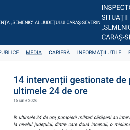
INSPECT
SITUAȚII
„SEMENIC
CARAȘ-S
PUBLICE
MEDIA
CARIERĂ
INFORMAȚII UTILE
14 intervenții gestionate de
ultimele 24 de ore
16 iunie 2026
În ultimele 24 de ore, pompierii militari cărășeni au inte
la nivelul județului, dintre care două incendii, o misiun