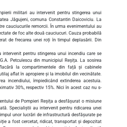
mpierii militari au intervenit pentru stingerea unui
itatea Jăgujeni, comuna Constantin Daicoviciu. La
ntre cauciucurile remorcii. În urma evenimentului au
fectate de foc alte două cauciucuri. Cauza probabilă
rat de frecarea unei roți în timpul deplasării. Din
i au intervenit pentru stingerea unui incendiu care se
.A. Petculescu din municipiul Reșița. La sosirea
 flacără la compartimentele din față și cabinele
ilaj aflat în apropiere și la imobilul din vecinătate.
rea incendiului, împiedicând extinderea acestuia.
imativ 30%, respectiv 15%. Nici în acest caz nu s-
mentului de Pompieri Reșița a desfășurat o misiune
ă. Specialiștii au intervenit pentru ridicarea unei
mpul unor lucrări de infrastructură desfășurate pe
e a fost cercetat, ridicat, transportat și depozitat