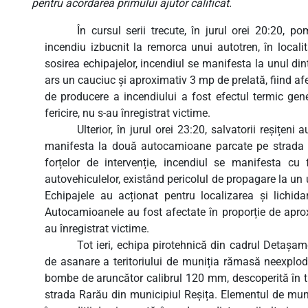
pentru acordarea primului ajutor calificat.
În cursul serii trecute, în jurul orei 20:20, po
incendiu izbucnit la remorca unui autotren, în local
sosirea echipajelor, incendiul se manifesta la unul di
ars un cauciuc și aproximativ 3 mp de prelată, fiind a
de producere a incendiului a fost efectul termic gene
fericire, nu s-au înregistrat victime.
Ulterior, în jurul orei 23:20, salvatorii reșițen
manifesta la două autocamioane parcate pe strada G
forțelor de intervenție, incendiul se manifesta cu
autovehiculelor, existând pericolul de propagare la un ut
Echipajele au acționat pentru localizarea și lichida
Autocamioanele au fost afectate în proporție de aprox
au înregistrat victime.
Tot ieri, echipa pirotehnică din cadrul Detașa
de asanare a teritoriului de muniția rămasă neexplodat
bombe de aruncător calibrul 120 mm, descoperită în ti
strada Rarău din municipiul Reșița. Elementul de muniți