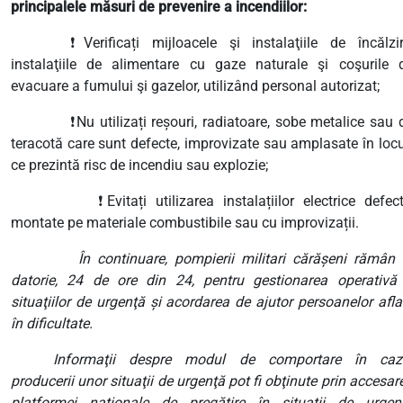
principalele măsuri de prevenire a incendiilor:
❗
Verificați mijloacele şi instalaţiile de încălzir
instalaţiile de alimentare cu gaze naturale şi coşurile 
evacuare a fumului şi gazelor,
utilizând personal autorizat
;
❗
Nu utilizați reșouri, radiatoare, sobe metalice sau 
teracotă care sunt defecte, improvizate sau amplasate în locu
ce prezintă risc de incendiu sau explozie;
❗
Evitați utilizarea instalațiilor electrice defect
montate pe materiale combustibile sau cu improvizații.
În continuare, pompierii militari cărăşeni rămân 
datorie, 24 de ore din 24, pentru gestionarea operativă
situaţiilor de urgenţă şi acordarea de ajutor persoanelor afla
în dificultate.
Informaţii despre modul de comportare în caz
producerii unor situaţii de urgenţă pot fi obţinute prin accesar
platformei naţionale de pregătire în situaţii de urgen