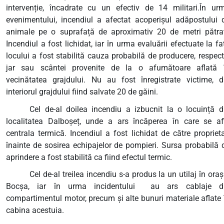
intervenție, încadrate cu un efectiv de 14 militari.În ur
evenimentului, incendiul a afectat acoperișul adăpostului 
animale pe o suprafață de aproximativ 20 de metri pătraț
Incendiul a fost lichidat, iar în urma evaluării efectuate la fa
locului a fost stabilită cauza probabilă de producere, respect
jar sau scântei provenite de la o afumătoare aflată 
vecinătatea grajdului. Nu au fost înregistrate victime, d
interiorul grajdului fiind salvate 20 de găini.
Cel de-al doilea incendiu a izbucnit la o locuință d
localitatea Dalboșeț, unde a ars încăperea în care se af
centrala termică. Incendiul a fost lichidat de către proprieta
înainte de sosirea echipajelor de pompieri. Sursa probabilă 
aprindere a fost stabilită ca fiind efectul termic.
Cel de-al treilea incendiu s-a produs la un utilaj în oraș
Bocșa, iar în urma incidentului
au ars cablaje d
compartimentul motor, precum și alte bunuri materiale aflate 
cabina acestuia.