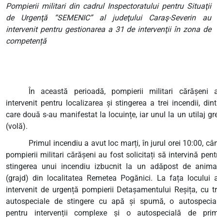
Pompierii militari din cadrul Inspectoratului pentru Situaţii
de Urgenţă “SEMENIC” al judeţului Caraş-Severin au
intervenit pentru gestionarea a 31 de intervenţii în zona de
competență
În această perioadă, pompierii militari cărășeni 
intervenit pentru localizarea și stingerea a trei incendii, dint
care două s-au manifestat la locuințe, iar unul la un utilaj gr
(volă).
Primul incendiu a avut loc marți, în jurul orei 10:00, câ
pompierii militari cărășeni au fost solicitați să intervină pent
stingerea unui incendiu izbucnit la un adăpost de anima
(grajd) din localitatea Remetea Pogănici. La fața locului 
intervenit de urgență pompierii Detașamentului Reșița, cu tr
autospeciale de stingere cu apă și spumă, o autospecia
pentru intervenții complexe și o autospecială de pri